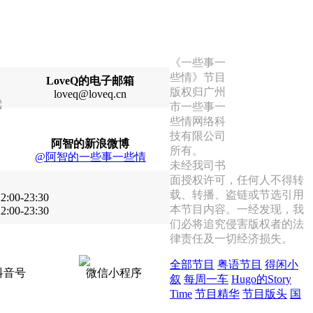
《一些事一
些情》节目
LoveQ的电子邮箱
版权归广州
loveq@loveq.cn
市一些事一
首页
些情网络科
Q Mall
技有限公司
节目下载
阿智的新浪微博
所有。
品牌故事
@阿智的一些事一些情
未经我司书
面授权许可，任何人不得转
载、转播、盗链或节选引用
:00-23:30
本节目内容。一经发现，我
:00-23:30
们必将追究侵害版权者的法
律责任及一切经济损失。
全部节目
粤语节目
得闲小
抖音号
微信小程序
叙
每周一车
Hugo的Story
Time
节目精华
节目版头
国