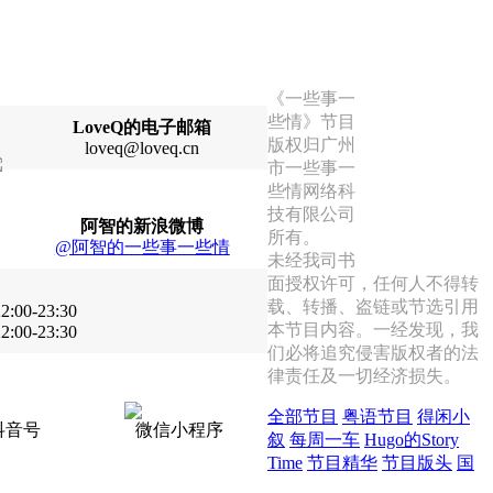
《一些事一
些情》节目
LoveQ的电子邮箱
版权归广州
loveq@loveq.cn
市一些事一
首页
些情网络科
Q Mall
技有限公司
节目下载
阿智的新浪微博
所有。
品牌故事
@阿智的一些事一些情
未经我司书
面授权许可，任何人不得转
载、转播、盗链或节选引用
:00-23:30
本节目内容。一经发现，我
:00-23:30
们必将追究侵害版权者的法
律责任及一切经济损失。
全部节目
粤语节目
得闲小
抖音号
微信小程序
叙
每周一车
Hugo的Story
Time
节目精华
节目版头
国