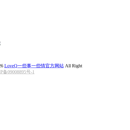
首页
Q Mall
节目下载
品牌故事
26
LoveQ一些事一些情官方网站
All Right
P备09008895号-1