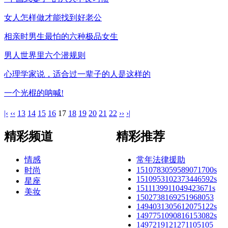
女人怎样做才能找到好老公
相亲时男生最怕的六种极品女生
男人世界里六个潜规则
心理学家说，适合过一辈子的人是这样的
一个光棍的呐喊!
|‹
‹‹
13
14
15
16
17
18
19
20
21
22
››
›|
精彩频道
精彩推荐
情感
常年法律援助
1510783059589071700s
时尚
1510953102373446592s
星座
1511139911049423671s
美妆
1502738169251968053
1494031305612075122s
1497751090816153082s
1497219121271105105