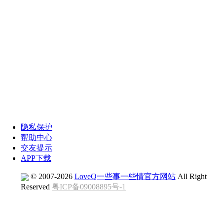
隐私保护
帮助中心
交友提示
APP下载
© 2007-2026
LoveQ一些事一些情官方网站
All Right
Reserved
粤ICP备09008895号-1