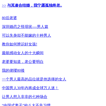
>>
与其凑合结婚，我宁愿孤独终老..
80后老婆
深圳婚恋之怪现状----男人篇
可以失身却不能嫁的十种男人
教你如何辨识好女孩!
最能感动女人的十大瞬间
老婆要知道，老公要明白
我的佬嘙80後
一个男人最高的品位就是他选择的女人
中国男人30年内将成全球万人迷！
让男人想入非非的七种场合
“中国式妻子”的八大不良习惯