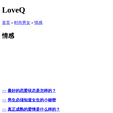
LoveQ
首页
时尚男女
情感
>
>
情感
>>
最好的恋爱状态是怎样的？
>>
男生必须知道女生的小秘密
>>
真正成熟的爱情是什么样的？